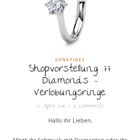
SONSTIGES
Shopvorstellung 77
Diamonds –
Verlobungsringe
10. April 2016
/
16 Comments
Hallo ihr Lieben,
Mögt ihr Schmuck mit Diamanten oder ihr