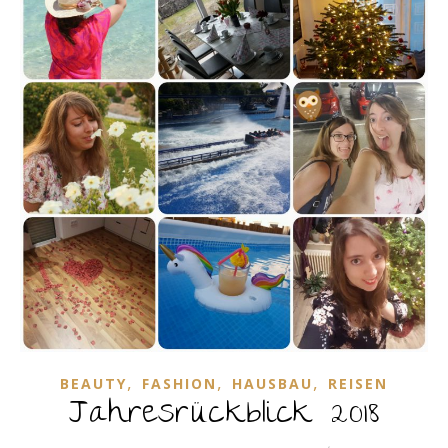
,
,
,
BEAUTY
FASHION
HAUSBAU
REISEN
Jahresrückblick 2018