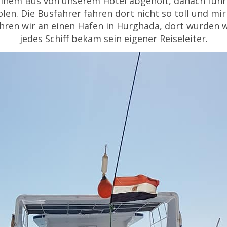
nem Bus von unserem Hotel abgeholt, danach fuhre
n. Die Busfahrer fahren dort nicht so toll und mir
ren wir an einen Hafen in Hurghada, dort wurden wi
jedes Schiff bekam sein eigener Reiseleiter.