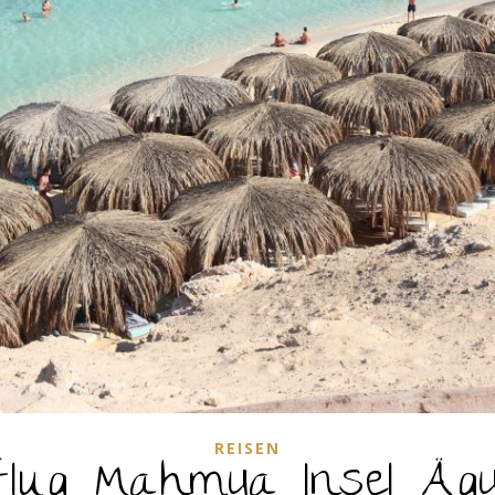
REISEN
lug Mahmya Insel Äg