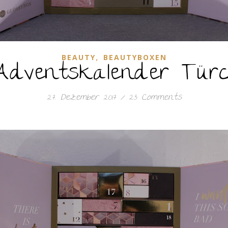
,
BEAUTY
BEAUTYBOXEN
Adventskalender Türc
27. Dezember 2017
/
23 Comments